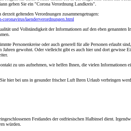
 dann geben Sie ein "Corona Verordnung Landkreis".
n derzeit geltenden Verordnungen zusammengetragen:
um-coronavirus/­laenderverordnungen.html
ität und Vollständigkeit der Informationen auf den eben genannten Int
hmen.
timmte Personenkreise oder auch generell für alle Personen erlaubt sin
n Jahren gewohnt. Oder vielleicht gibt es auch hier und dort gewisse E
iter.
ontakt zu uns aufnehmen, wir helfen Ihnen, die vielen Informationen 
e hier bei uns in gesunder frischer Luft Ihren Urlaub verbringen wer
eingeschlossenen Festlandes der ostfriesischen Halbinsel dient. Irgend
ern würden.