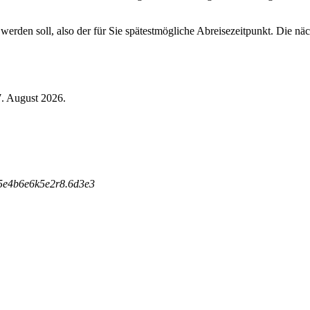
 werden soll, also der für Sie spätestmögliche Abreisezeitpunkt. Die n
7. August 2026.
5
e
4
b
6
e
6
k
5
e
2
r
8
.
6
d
3
e
3