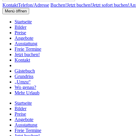
Kontakt
Telefon/Adresse
Buchen!
Jetzt buchen!
Jetzt sofort buchen!
Anf
Menü öffnen
Startseite
Bilder
Preise
Angebote
Ausstattung
Freie Termine
Jetzt buchen!
Kontakt
Gästebuch
Grundriss
„Umzu“
Wo genau?
Mehr Urlaub
Startseite
Bilder
Preise
Angebote
Ausstattung
Freie Termine
Jetzt buchen!