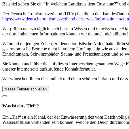
Beispiel geben Sie ein "In welchem Landkreis liegt Ortsname?" und
Der Deutsche Tourismusverband (DTV) hat die in den Bundesländer
https://www.deutscher­tourismusverband.de/­service/­informationen-z
Wir prüfen nahezu täglich nach bestem Wissen und Gewissen die Aktual
der dort enthaltenen Informationen können wir dennoch nicht überne
Während derjenigen Zeiten, zu denen touristische Aufenthalte für bes
gastronomische Betriebe nicht in vollem Umfang tätig wie aus andere
Einrichtungen, Schwimmbäder, Sauna- und Freizeitanlagen und so we
Sie können auch über die auf diesen Internetseiten genannten Wege K
unserer Internetseite aufzurufende Kontaktformular.
Wir wünschen Ihnen Gesundheit und einen schönen Urlaub und dass Si
dieses Fenster schließen
Was ist ein „Tief“?
Ein „Tief“ ist ein Kanal, der der Entwässerung des vom Deich völlig 
Wasserabflüsse vorhanden sein können, welche den Deich durchlöch