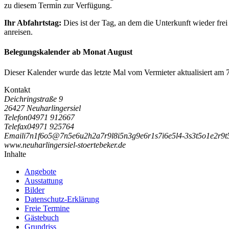
zu diesem Termin zur Verfügung.
Ihr Abfahrtstag:
Dies ist der Tag, an dem die Unterkunft wieder frei
anreisen.
Belegungskalender ab Monat August
Dieser Kalender wurde das letzte Mal vom Vermieter aktualisiert am 
Kontakt
Deichringstraße 9
26427 Neuharlingersiel
Telefon
04971 912667
Telefax
04971 925764
Email
i
7
n
1
f
6
o
5
@
7
n
5
e
6
u
2
h
2
a
7
r
9
l
8
i
5
n
3
g
9
e
6
r
1
s
7
i
6
e
5
l
4
-
3
s
3
t
5
o
1
e
2
r
9
t
www.neuharlingersiel-stoertebeker.de
Inhalte
Angebote
Ausstattung
Bilder
Datenschutz-Erklärung
Freie Termine
Gästebuch
Grundriss