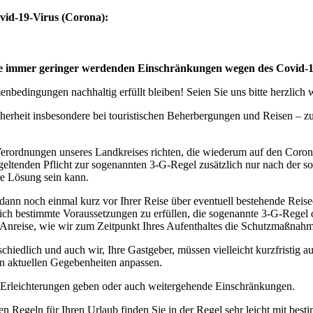
vid-19-Virus (Corona):
eise immer geringer werdenden Einschränkungen wegen des Covid-
bedingungen nachhaltig erfüllt bleiben! Seien Sie uns bitte herzlich
cherheit insbesondere bei touristischen Beherbergungen und Reisen – 
erordnungen unseres Landkreises richten, die wiederum auf den Coro
geltenden Pflicht zur sogenannten 3-G-Regel zusätzlich nur nach der s
ere Lösung sein kann.
 dann noch einmal kurz vor Ihrer Reise über eventuell bestehende Rei
tzlich bestimmte Voraussetzungen zu erfüllen, die sogenannte 3-G-Rege
rer Anreise, wie wir zum Zeitpunkt Ihres Aufenthaltes die Schutzmaßn
edlich und auch wir, Ihre Gastgeber, müssen vielleicht kurzfristig a
n aktuellen Gegebenheiten anpassen.
n Erleichterungen geben oder auch weitergehende Einschränkungen.
en Regeln für Ihren Urlaub finden Sie in der Regel sehr leicht mit b