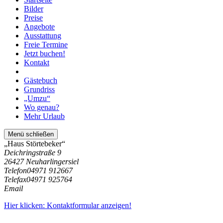
Bilder
Preise
Angebote
Ausstattung
Freie Termine
Jetzt buchen!
Kontakt
Gästebuch
Grundriss
„Umzu“
Wo genau?
Mehr Urlaub
Menü schließen
„Haus Störtebeker“
Deichringstraße 9
26427 Neuharlingersiel
Telefon
04971 912667
Telefax
04971 925764
Email
Hier klicken: Kontaktformular anzeigen!