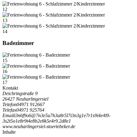
12
13
14
Badezimmer
15
16
17
Kontakt
Deichringstraße 9
26427 Neuharlingersiel
Telefon
04971 912667
Telefax
04971 925764
Email
i
3
n
6
f
9
o
6
@
7
n
3
e
5
u
7
h
3
a
8
r
5
l
7
i
3
n
3
g
1
e
7
r
1
s
9
i
4
e
4
l
9
-
3
s
2
t
5
o
1
e
8
r
9
t
4
e
8
b
2
e
8
k
5
e
4
r
9
.
2
d
8
e
1
www.neuharlingersiel-stoertebeker.de
Inhalte