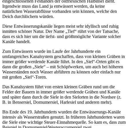
eingeschlossenen Festlandes der ostfriesischen Halbinsel dient.
Irgendwie muss das Land ja entwässert werden, da keine
natürlichen Wasserabflüsse vorhanden sein können, welche den
Deich durchlöchern würden.
Diese Entwässerungskanäle liegen meist sehr idyllisch und ruhig
inmitten schöner Natur. Der Name „Tief“ rührt von der Tatsache,
dass es sich hier um die tiefst- und größtmögliche Variante solcher
Kanäle handelt.
Zum Entwässern wurde im Laufe der Jahrhunderte ein
umfangreiches Kanalsystem geschaffen, dass von kleinen Gräben in
immer größer werdende Kanäle führt. In den „Siel“-Orten gibt es
dann die großen „Siele“ – mit Schöpfwerken, um auch bei höheren
Wasserständen noch Wasser abführen zu können oder einfach nur
mit großen „Siel“-Toren.
Das Kanalsystem führt von ersten kleinen Gräben rund um die
Felder der Bauern in immer größer werdende Gräben und Kanäle
und später dann durch die Siele in den Sielorten in die Nordsee (z.
B. in Bensersiel, Dornumersiel, Harlesiel und anderen mehr).
Bis Ende des 19. Jahrhunderts wurden die Entwässerungs-Kanäle
intensiv als Wasserstraßen genutzt. In früheren Jahrhunderten waren
die Siele eine wichtige Steuer-Einnahmequelle. So kam es, dass zum
Beispiel in Dornumersiel/Westeraccumersiel zwei