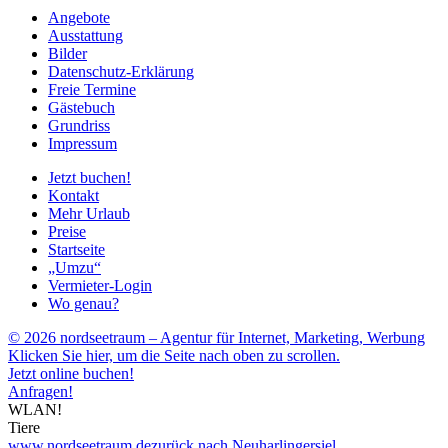
Angebote
Ausstattung
Bilder
Datenschutz-Erklärung
Freie Termine
Gästebuch
Grundriss
Impressum
Jetzt buchen!
Kontakt
Mehr Urlaub
Preise
Startseite
„Umzu“
Vermieter-Login
Wo genau?
© 2026 nordseetraum – Agentur für Internet, Marketing, Werbung
Klicken Sie hier, um die Seite nach oben zu scrollen.
Jetzt online buchen!
Anfragen!
WLAN!
Tiere
www.nordseetraum.de
zurück nach Neuharlingersiel